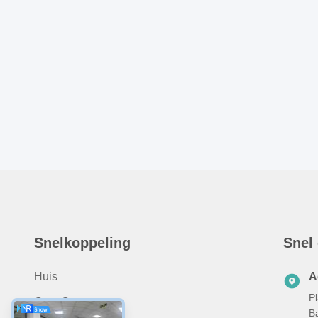
Snelkoppeling
Snel
Huis
A
Pl
Over Ons
B