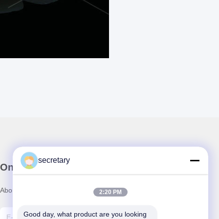
secretary
Onze Nieuwsbrief
Abonneer u op onze nieuwsbrief voor kortingen en meer.
2:20 PM
Good day, what product are you looking 