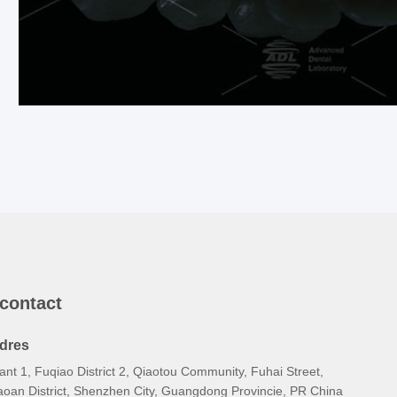
 contact
dres
ant 1, Fuqiao District 2, Qiaotou Community, Fuhai Street,
aoan District, Shenzhen City, Guangdong Provincie, PR China