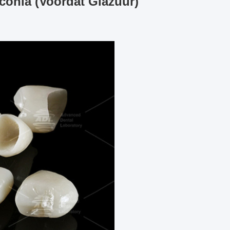
rconia (Voordat Glazuur)