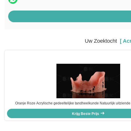
Uw Zoektocht
[ Acr
Oranje Roze Acrylische gedeeltelijke tandheelkunde Natuurlijk uitziende 
tandheelkunde
Krijg Beste Prijs