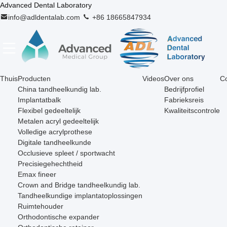
Advanced Dental Laboratory
info@adldentalab.com
+86 18665847934
Thuis
Producten
Videos
Over ons
Co
China tandheelkundig lab.
Bedrijfprofiel
Implantatbalk
Fabrieksreis
Flexibel gedeeltelijk
Kwaliteitscontrole
Metalen acryl gedeeltelijk
Volledige acrylprothese
Digitale tandheelkunde
Occlusieve spleet / sportwacht
Precisiegehechtheid
Emax fineer
Crown and Bridge tandheelkundig lab.
Tandheelkundige implantatoplossingen
Ruimtehouder
Orthodontische expander