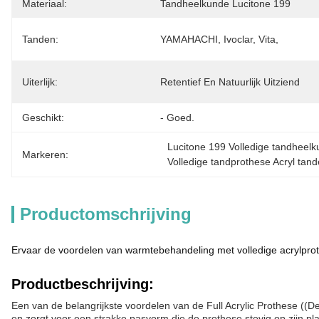
Materiaal:
Tandheelkunde Lucitone 199
Tanden:
YAMAHACHI, Ivoclar, Vita,
Uiterlijk:
Retentief En Natuurlijk Uitziend
Geschikt:
- Goed.
Lucitone 199 Volledige tandheelk
Markeren:
Volledige tandprothese Acryl ta
Productomschrijving
Ervaar de voordelen van warmtebehandeling met volledige acrylpro
Productbeschrijving:
Een van de belangrijkste voordelen van de Full Acrylic Prothese ((D
en zorgt voor een strakke pasvorm die de prothese stevig op zijn pl