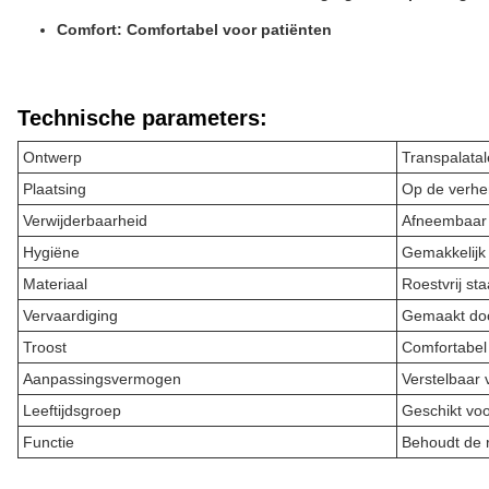
Comfort: Comfortabel voor patiënten
Technische parameters:
Ontwerp
Transpalata
Plaatsing
Op de verhe
Verwijderbaarheid
Afneembaar 
Hygiëne
Gemakkelijk
Materiaal
Roestvrij sta
Vervaardiging
Gemaakt doo
Troost
Comfortabel 
Aanpassingsvermogen
Verstelbaar 
Leeftijdsgroep
Geschikt vo
Functie
Behoudt de 