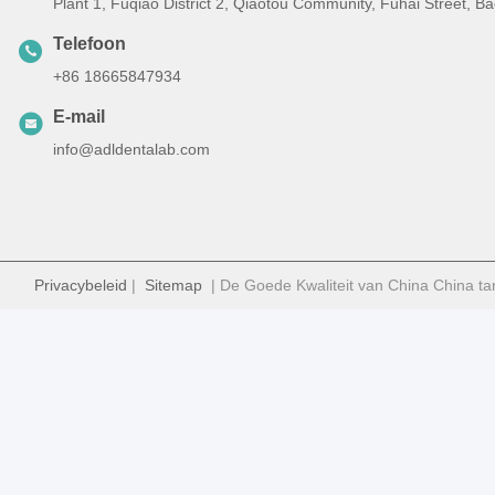
Plant 1, Fuqiao District 2, Qiaotou Community, Fuhai Street, 
Telefoon
+86 18665847934
E-mail
info@adldentalab.com
Privacybeleid
|
Sitemap
| De Goede Kwaliteit van China China ta