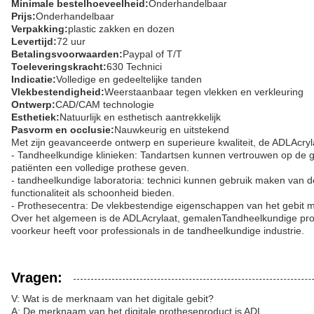
Minimale bestelhoeveelheid:
Onderhandelbaar
Prijs:
Onderhandelbaar
Verpakking:
plastic zakken en dozen
Levertijd:
72 uur
Betalingsvoorwaarden:
Paypal of T/T
Toeleveringskracht:
630 Technici
Indicatie:
Volledige en gedeeltelijke tanden
Vlekbestendigheid:
Weerstaanbaar tegen vlekken en verkleuring
Ontwerp:
CAD/CAM technologie
Esthetiek:
Natuurlijk en esthetisch aantrekkelijk
Pasvorm en occlusie:
Nauwkeurig en uitstekend
Met zijn geavanceerde ontwerp en superieure kwaliteit, de ADL
Acry
- Tandheelkundige klinieken: Tandartsen kunnen vertrouwen op de ge
patiënten een volledige prothese geven.
- tandheelkundige laboratoria: technici kunnen gebruik maken van
functionaliteit als schoonheid bieden.
- Prothesecentra: De vlekbestendige eigenschappen van het gebit 
Over het algemeen is de ADL
Acrylaat, gemalen
Tandheelkundige pr
voorkeur heeft voor professionals in de tandheelkundige industrie.
Vragen:
V: Wat is de merknaam van het digitale gebit?
A: De merknaam van het digitale protheseproduct is ADL.