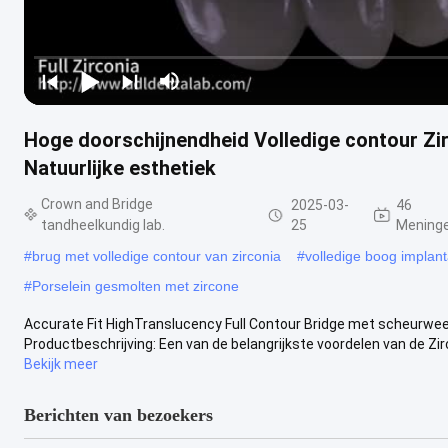
Hoge doorschijnendheid Volledige contour Zi
Natuurlijke esthetiek
Crown and Bridge
2025-03-
46
tandheelkundig lab.
25
Mening
#
brug met volledige contour van zirconia
#
volledige boog implant
#
Porselein gesmolten met zircone
Accurate Fit HighTranslucency Full Contour Bridge met scheurwee
Productbeschrijving: Een van de belangrijkste voordelen van de Zirc
Bekijk meer
Berichten van bezoekers