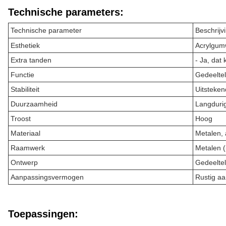
Technische parameters:
Technische parameter
Beschrijv
Esthetiek
Acrylgum
Extra tanden
- Ja, dat 
Functie
Gedeeltel
Stabiliteit
Uitsteken
Duurzaamheid
Langdurig
Troost
Hoog
Materiaal
Metalen, 
Raamwerk
Metalen 
Ontwerp
Gedeeltel
Aanpassingsvermogen
Rustig aa
Toepassingen: