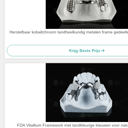
Herstelbaar kobaltchroom tandheelkundig metalen frame gedeelte
Krijg Beste Prijs
FDA Vitallium Framework met tandkleurige klauwen voor natuu