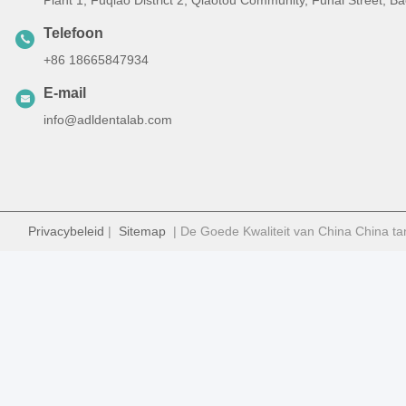
Plant 1, Fuqiao District 2, Qiaotou Community, Fuhai Street, 
Telefoon
+86 18665847934
E-mail
info@adldentalab.com
Privacybeleid
|
Sitemap
| De Goede Kwaliteit van China China ta