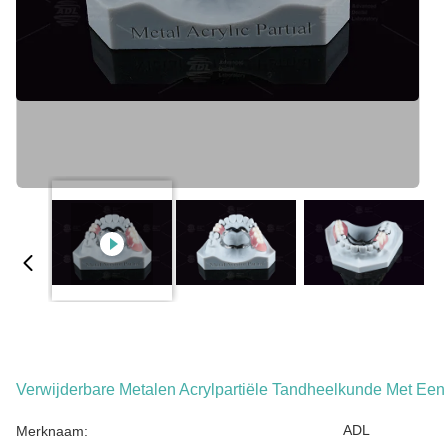
Verwijderbare Metalen Acrylpartiële Tandheelkunde Met Een
ADL
Merknaam: