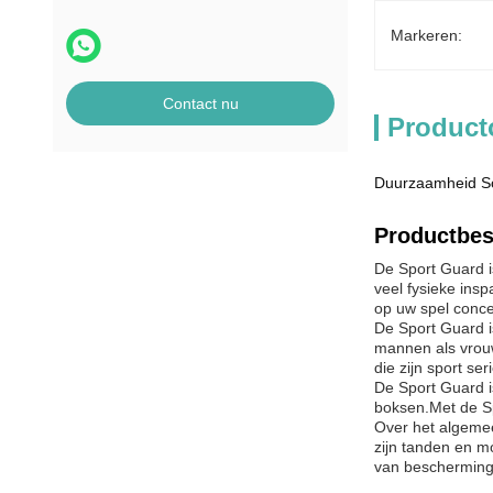
Markeren:
Contact nu
Product
Duurzaamheid Sc
Productbes
De Sport Guard i
veel fysieke ins
op uw spel conce
De Sport Guard is
mannen als vrouw
die zijn sport se
De Sport Guard i
boksen.Met de Sp
Over het algemeen
zijn tanden en m
van beschermingK