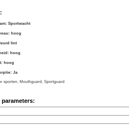
:
am: Sportwacht
veau: hoog
leurd lint
eid: hoog
it: hoog
rptie: Ja
r sporten, Mouthguard, Sportguard
 parameters: