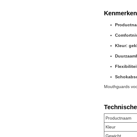
Kenmerken
Productna
Comfortni
Kleur: gek
Duurzaamh
Flexibilite
Schokabso
Mouthguards voo
Technische
Productnaam
Kleur
Gewicht