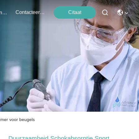
Contacteer Ons
Citaat
Evenementen
mer voor beugels
Duurzaamheid Schokabsorptie Sport