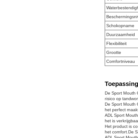
Waterbestendig
Beschermingsni
Schokopname
Duurzaamheid
Flexibiliteit
Grootte
Comfortniveau
Toepassing
De Sport Mouth G
risico op tandwon
De Sport Mouth G
het perfect maak
ADL Sport Mouth 
het is verkrijgb
Het product is c
het comfort.De S
ADL Sport Mouth 