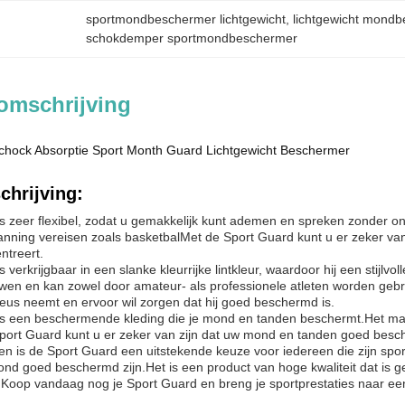
sportmondbeschermer lichtgewicht
, 
lichtgewicht mond
schokdemper sportmondbeschermer
omschrijving
hock Absorptie Sport Month Guard Lichtgewicht Beschermer
chrijving:
s zeer flexibel, zodat u gemakkelijk kunt ademen en spreken zonder o
panning vereisen zoals basketbalMet de Sport Guard kunt u er zeker van
ntreert.
 verkrijgbaar in een slanke kleurrijke lintkleur, waardoor hij een stijlvol
en en kan zowel door amateur- als professionele atleten worden gebru
rieus neemt en ervoor wil zorgen dat hij goed beschermd is.
s een beschermende kleding die je mond en tanden beschermt.Het maak
ort Guard kunt u er zeker van zijn dat uw mond en tanden goed besche
 is de Sport Guard een uitstekende keuze voor iedereen die zijn sportpr
ond goed beschermd zijn.Het is een product van hoge kwaliteit dat is
oop vandaag nog je Sport Guard en breng je sportprestaties naar ee