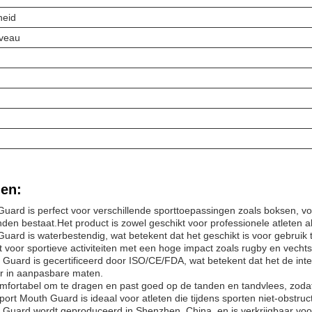
heid
veau
en:
uard is perfect voor verschillende sporttoepassingen zoals boksen, vo
den bestaat.Het product is zowel geschikt voor professionele atleten al
uard is waterbestendig, wat betekent dat het geschikt is voor gebruik
t voor sportieve activiteiten met een hoge impact zoals rugby en vechts
Guard is gecertificeerd door ISO/CE/FDA, wat betekent dat het de inter
aar in aanpasbare maten.
omfortabel om te dragen en past goed op de tanden en tandvlees, zod
port Mouth Guard is ideaal voor atleten die tijdens sporten niet-obstr
Guard wordt geproduceerd in Shenzhen, China, en is verkrijgbaar voo