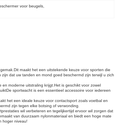
beschermer voor beugels
, 
ngemak.Dit maakt het een uitstekende keuze voor sporten die
 zijn dat uw tanden en mond goed beschermd zijn terwijl u zich
le en moderne uitstraling krijgt.Het is geschikt voor zowel
iktDe sportwacht is een essentieel accessoire voor iedereen
t het een ideale keuze voor contactsport zoals voetbal en
rmd zijn tegen elke botsing of verwonding.
estaties wil verbeteren en tegelijkertijd ervoor wil zorgen dat
 gemaakt van duurzaam nylonmateriaal en biedt een hoge mate
n hoger niveau!