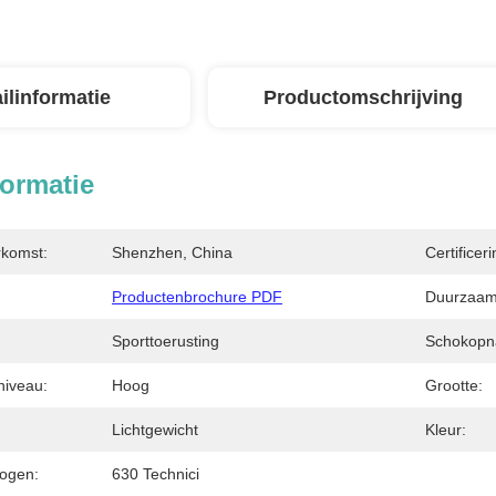
ilinformatie
Productomschrijving
formatie
rkomst:
Shenzhen, China
Certificeri
Productenbrochure PDF
Duurzaam
Sporttoerusting
Schokopn
niveau:
Hoog
Grootte:
Lichtgewicht
Kleur:
ogen:
630 Technici