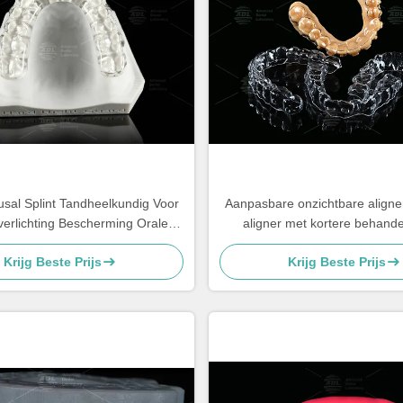
sal Splint Tandheelkundig Voor
Aanpasbare onzichtbare aligner
verlichting Bescherming Orale
aligner met kortere behandel
Splint
Krijg Beste Prijs
Krijg Beste Prijs