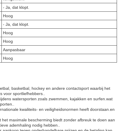
- Ja, dat klopt.
Hoog
- Ja, dat klopt.
Hoog
Hoog
Aanpasbaar
Hoog
etbal, basketbal, hockey en andere contactsport waarbij het
s voor sportliefhebbers..
 tijdens watersporten zoals zwemmen, kajakken en surfen.wat
porten..
nationale kwaliteits- en veiligheidsnormen heeft doorstaan.en
at het maximale bescherming biedt zonder afbreuk te doen aan
uctieve ademhaling nodig hebben..
r aankoop tegen onderhandelbare prijzen.en de betaling kan