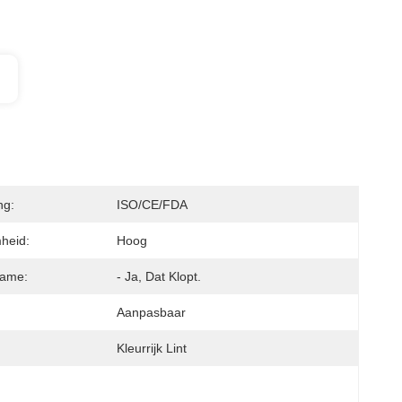
ng:
ISO/CE/FDA
heid:
Hoog
ame:
- Ja, Dat Klopt.
Aanpasbaar
Kleurrijk Lint