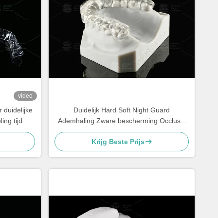
video
 duidelijke
Duidelijk Hard Soft Night Guard
ing tijd
Ademhaling Zware bescherming Occlusal
Splint Hard/Soft
Krijg Beste Prijs