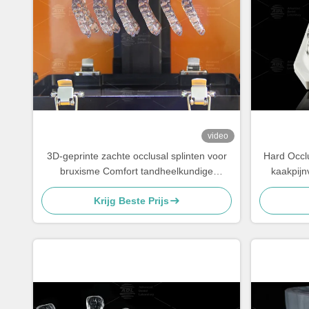
video
3D-geprinte zachte occlusal splinten voor
Hard Occlu
bruxisme Comfort tandheelkundige
kaakpijn
occlusal splinten
Krijg Beste Prijs