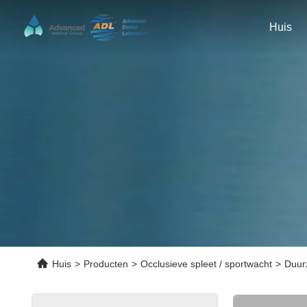
Huis
Huis
>
Producten
>
Occlusieve spleet / sportwacht
>
Duur