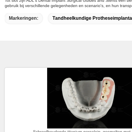
Tot slot zijn ADL's Dental Implant Surgical Guides and Stents een
gebruik bij verschillende gelegenheden en scenario's, en hun transp
Markeringen:
Tandheelkundige Protheseimplanta
Schroefhoudende titanium porselein, gesmolten met 