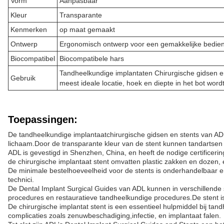
Vorm
Aanpasbaar
Kleur
Transparante
Kenmerken
op maat gemaakt
Ontwerp
Ergonomisch ontwerp voor een gemakkelijke bedie
Biocompatibel
Biocompatibele hars
Tandheelkundige implantaten Chirurgische gidsen e
Gebruik
meest ideale locatie, hoek en diepte in het bot word
Toepassingen:
De tandheelkundige implantaatchirurgische gidsen en stents van ADL 
lichaam.Door de transparante kleur van de stent kunnen tandartsen d
ADL is gevestigd in Shenzhen, China, en heeft de nodige certifice
de chirurgische implantaat stent omvatten plastic zakken en dozen, en
De minimale bestelhoeveelheid voor de stents is onderhandelbaar en
technici.
De Dental Implant Surgical Guides van ADL kunnen in verschillende
procedures en restauratieve tandheelkundige procedures.De stent is
De chirurgische implantat stent is een essentieel hulpmiddel bij tand
complicaties zoals zenuwbeschadiging,infectie, en implantaat falen.