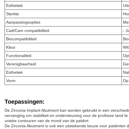
Esthetiek
Uit
Sterkte
Ho
Aanpassingsopties
Me
Cad/Cam compatibiliteit
- J
Biocompatibiliteit
Bio
Kleur
Wit
Functionaliteit
Opt
Verenigbaarheid
Ges
Esthetiek
Nat
Vorm
Op
Toepassingen:
De Zirconia Implant Abutment kan worden gebruikt in een verscheide
vervanging om stabiliteit en ondersteuning voor de prothese tand 
unieke contouren van de mond van de patiënt.
De Zirconia Abutment is ook een uitstekende keuze voor patiënten d