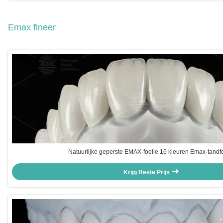
Emax fineer
Natuurlijke geperste EMAX-foelie 16 kleuren Emax-tandf
Krijg Beste Prijs