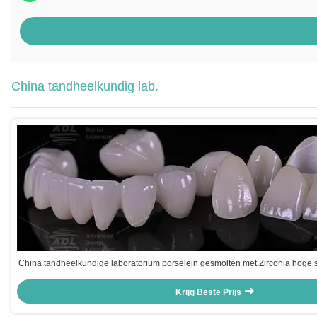
China tandheelkundig lab.
China tandheelkundige laboratorium porselein gesmolten met Zirconia hoge 
maat gemaakte diensten aan internationaal tandheelkundig laborato
Krijg Beste Prijs