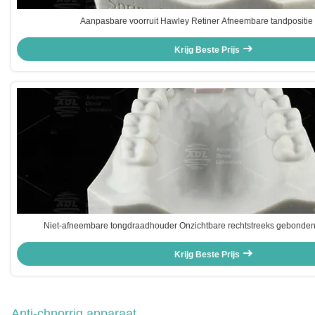
Aanpasbare voorruit Hawley Retiner Afneembare tandpositie 
Krijg Beste Prijs
Niet-afneembare tongdraadhouder Onzichtbare rechtstreeks gebonde
Krijg Beste Prijs
Anti-chnorrig apparaat