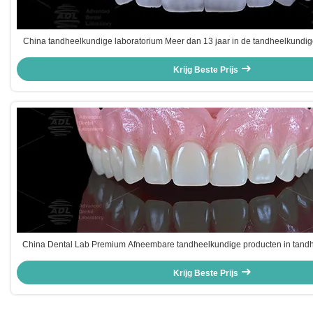
China tandheelkundige laboratorium Meer dan 13 jaar in de tandheelkundige
Het leveren van Emax veneer 16 tinten om te voldoen aan diverse tandhe
behoeften
Krijg Beste Prijs
China Dental Lab Premium Afneembare tandheelkundige producten in tandh
met meerdere verzendopties UPS DHL FEDEX catering aan tandheelkundige k
wereldwijd
Krijg Beste Prijs